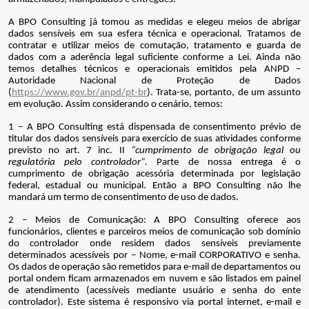
A BPO Consulting já tomou as medidas e elegeu meios de abrigar
dados sensíveis em sua esfera técnica e operacional. Tratamos de
contratar e utilizar meios de comutação, tratamento e guarda de
dados com a aderência legal suficiente conforme a Lei. Ainda não
temos detalhes técnicos e operacionais emitidos pela ANPD –
Autoridade Nacional de Proteção de Dados
(
https://www.gov.br/anpd/pt-br
). Trata-se, portanto, de um assunto
em evolução. Assim considerando o cenário, temos:
1 – A BPO Consulting está dispensada de consentimento prévio de
titular dos dados sensíveis para exercício de suas atividades conforme
previsto no art. 7 inc. II
“cumprimento de obrigação legal ou
regulatória pelo controlador”.
Parte de nossa entrega é o
cumprimento de obrigação acessória determinada por legislação
federal, estadual ou municipal. Então a BPO Consulting não lhe
mandará um termo de consentimento de uso de dados.
2 – Meios de Comunicação: A BPO Consulting oferece aos
funcionários, clientes e parceiros meios de comunicação sob domínio
do controlador onde residem dados sensíveis previamente
determinados acessíveis por – Nome, e-mail CORPORATIVO e senha.
Os dados de operação são remetidos para e-mail de departamentos ou
portal ondem ficam armazenados em nuvem e são listados em painel
de atendimento (acessíveis mediante usuário e senha do ente
controlador). Este sistema é responsivo via portal internet, e-mail e