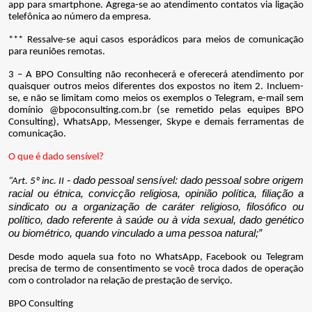
app para smartphone. Agrega-se ao atendimento contatos via ligação
telefônica ao número da empresa.
*** Ressalve-se aqui casos esporádicos para meios de comunicação
para reuniões remotas.
3 – A BPO Consulting não reconhecerá e oferecerá atendimento por
quaisquer outros meios diferentes dos expostos no item 2. Incluem-
se, e não se limitam como meios os exemplos o Telegram, e-mail sem
domínio @bpoconsulting.com.br (se remetido pelas equipes BPO
Consulting), WhatsApp, Messenger, Skype e demais ferramentas de
comunicação.
O que é dado sensível?
- dado pessoal sensível: dado pessoal sobre origem
“Art. 5º inc. II
racial ou étnica, convicção religiosa, opinião política, filiação a
sindicato ou a organização de caráter religioso, filosófico ou
político, dado referente à saúde ou à vida sexual, dado genético
ou biométrico, quando vinculado a uma pessoa natural;”
Desde modo aquela sua foto no WhatsApp, Facebook ou Telegram
precisa de termo de consentimento se você troca dados de operação
com o controlador na relação de prestação de serviço.
BPO Consulting