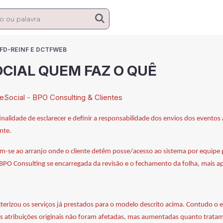
EFD-REINF E DCTFWEB
OCIAL QUEM FAZ O QUÊ
eSocial
BPO Consulting & Clientes
–
nalidade de esclarecer e definir a responsabilidade dos envios dos evento
nte.
am-se ao arranjo onde o cliente detêm posse/acesso ao sistema por equipe pr
PO Consulting se encarregada da revisão e o fechamento da folha, mais ap
terizou os serviços já prestados para o modelo descrito acima. Contudo o eS
s atribuições originais não foram afetadas, mas aumentadas quanto tratamo