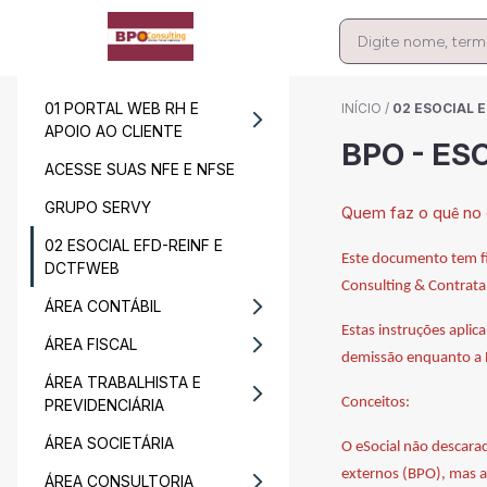
01 PORTAL WEB RH E
INÍCIO
/
02 ESOCIAL 
APOIO AO CLIENTE
BPO - ES
ACESSE SUAS NFE E NFSE
GRUPO SERVY
Quem faz o qu
no 
ê
02 ESOCIAL EFD-REINF E
Este documento tem fi
DCTFWEB
Consulting & Contrata
ÁREA CONTÁBIL
Estas instruções aplic
ÁREA FISCAL
demissão enquanto a B
ÁREA TRABALHISTA E
Conceitos:
PREVIDENCIÁRIA
ÁREA SOCIETÁRIA
O eSocial não descarac
externos (BPO), mas a
ÁREA CONSULTORIA